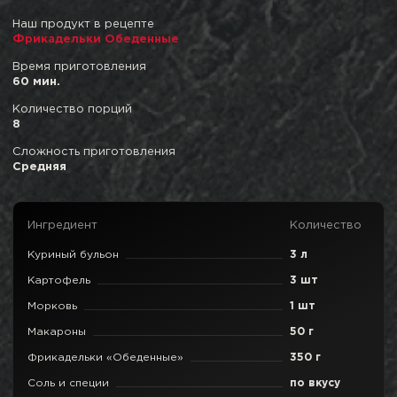
Наш продукт в рецепте
Фрикадельки Обеденные
Время приготовления
60 мин.
Количество порций
8
Сложность приготовления
Средняя
Ингредиент
Количество
Куриный бульон
3 л
Картофель
3 шт
Морковь
1 шт
Макароны
50 г
Фрикадельки «Обеденные»
350 г
Соль и специи
по вкусу