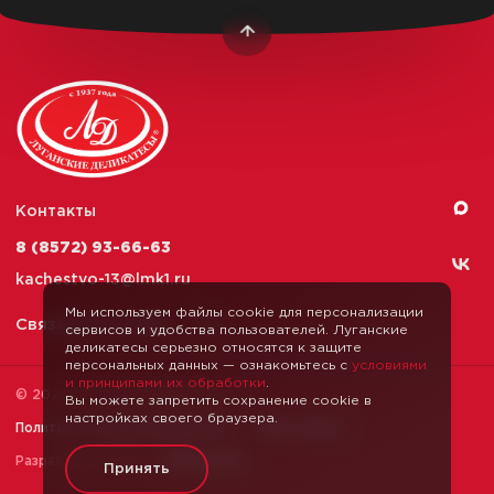
Контакты
8 (8572) 93-66-63
kachestvo-13@
lmk1.ru
Мы используем файлы cookie для персонализации
Связаться с нами
сервисов и удобства пользователей. Луганские
деликатесы серьезно относятся к защите
персональных данных — ознакомьтесь с
условиями
и принципами их обработки
.
© 2026 Луганские Деликатесы
Вы можете запретить сохранение cookie в
настройках своего браузера.
Политика конфиденциальности
Карта сайта
Разработка сайта —
Webformula
Принять